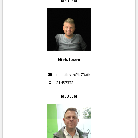
MEDLEM
Niels Ibsen
niels.ibsen@b73.dk
31457373
MEDLEM