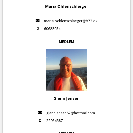
Maria Øhlenschlæger
maria.oehlenschlaeger@b73.dk
60688034
MEDLEM
Glenn Jensen
glennjensen62@hotmail.com
22934387