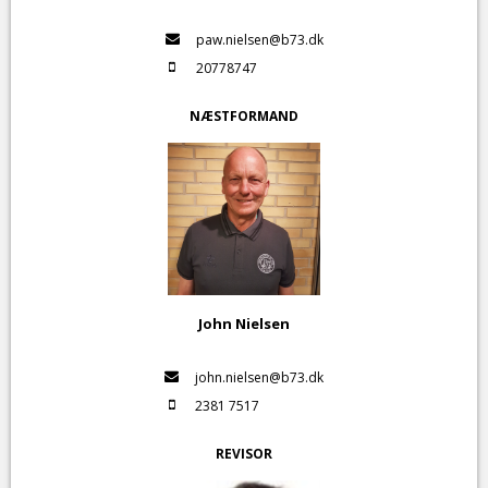
paw.nielsen@b73.dk
20778747
NÆSTFORMAND
John Nielsen
john.nielsen@b73.dk
2381 7517
REVISOR