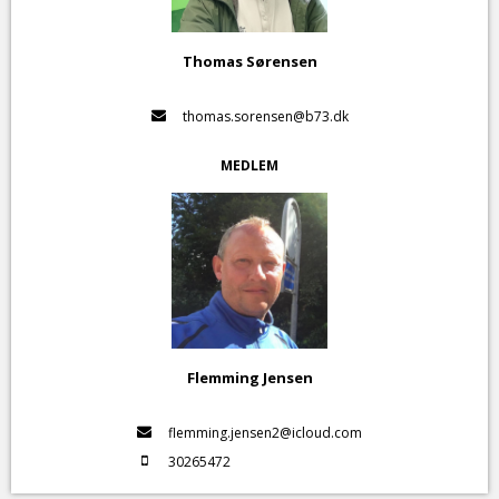
Thomas Sørensen
thomas.sorensen@b73.dk
MEDLEM
Flemming Jensen
flemming.jensen2@icloud.com
30265472