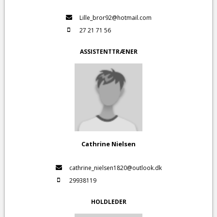
Lille_bror92@hotmail.com
27 21 71 56
ASSISTENTTRÆNER
Cathrine Nielsen
cathrine_nielsen1820@outlook.dk
29938119
HOLDLEDER