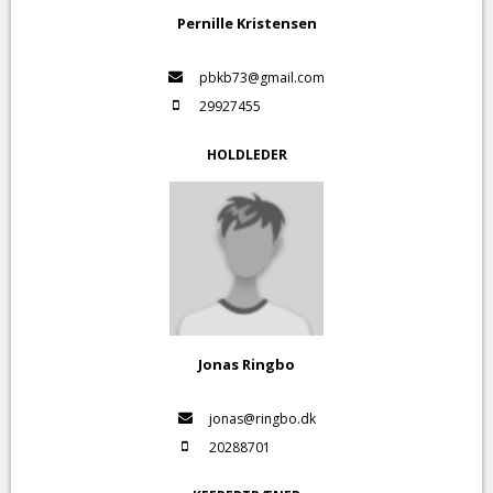
Pernille Kristensen
pbkb73@gmail.com
29927455
HOLDLEDER
Jonas Ringbo
jonas@ringbo.dk
20288701