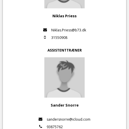
Niklas Priess
Niklas.Priess@b73.dk
31550908
ASSISTENTTRÆNER
Sander Snorre
sandersnorre@icloud.com
93875762