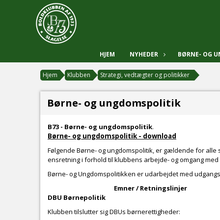
HJEM
NYHEDER
BØRNE- OG 
Hjem
Klubben
Strategi, vedtægter og politikker
Børne- og ungdomspolitik
B73 - Børne- og ungdomspolitik
.
Børne- og ungdomspolitik - download
Følgende Børne- og ungdomspolitik, er gældende for alle s
ensretning i forhold til klubbens arbejde- og omgang med
Børne- og Ungdomspolitikken er udarbejdet med udgangspunk
Emner / Retningslinje
DBU Børnepolitik
Klubben tilslutter sig DBUs børnerettigheder: