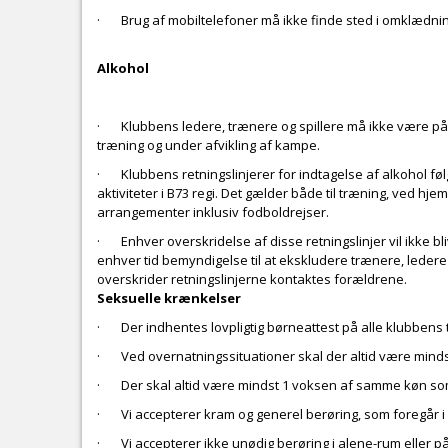
· Brug af mobiltelefoner må ikke finde sted i omklæd
Alkohol
· Klubbens ledere, trænere og spillere må ikke være påv
træning og under afvikling af kampe.
· Klubbens retningslinjerer for indtagelse af alkohol føl
aktiviteter i B73 regi. Det gælder både til træning, ved 
arrangementer inklusiv fodboldrejser.
· Enhver overskridelse af disse retningslinjer vil ikke bl
enhver tid bemyndigelse til at ekskludere trænere, ledere
overskrider retningslinjerne kontaktes forældrene.
Seksuelle krænkelser
· Der indhentes lovpligtig børneattest på alle klubbens
· Ved overnatningssituationer skal der altid være min
· Der skal altid være mindst 1 voksen af samme køn so
· Vi accepterer kram og generel berøring, som foregår i rel
· Vi accepterer ikke unødig berøring i alene-rum eller p