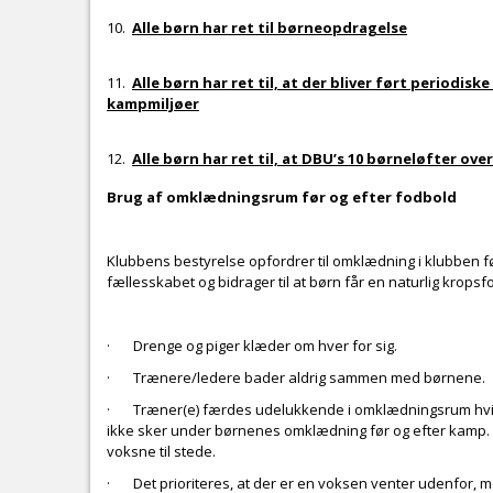
10.
Alle børn har ret til børneopdragelse
11.
Alle børn har ret til, at der bliver ført periodisk
kampmiljøer
12.
Alle børn har ret til, at DBU’s 10 børneløfter ov
Brug af omklædningsrum før og efter fodbold
Klubbens bestyrelse opfordrer til omklædning i klubben før
fællesskabet og bidrager til at børn får en naturlig kropsf
· Drenge og piger klæder om hver for sig.
· Trænere/ledere bader aldrig sammen med børnene.
· Træner(e) færdes udelukkende i omklædningsrum hvis d
ikke sker under børnenes omklædning før og efter kamp.
voksne til stede.
· Det prioriteres, at der er en voksen venter udenfor, 