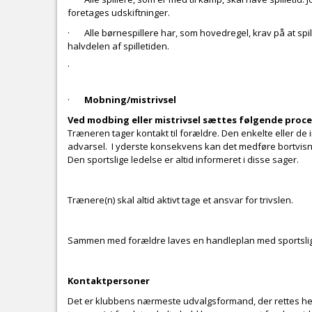
foretages udskiftninger.
· Alle børnespillere har, som hovedregel, krav på at spil
halvdelen af spilletiden.
·
·
Mobning/mistrivsel
Ved modbing eller mistrivsel sættes følgende proce
Træneren tager kontakt til forældre. Den enkelte eller d
advarsel. I yderste konsekvens kan det medføre bortvisn
Den sportslige ledelse er altid informeret i disse sager.
Trænere(n) skal altid aktivt tage et ansvar for trivslen.
Sammen med forældre laves en handleplan med sportslig
Kontaktpersoner
Det er klubbens nærmeste udvalgsformand, der rettes hen