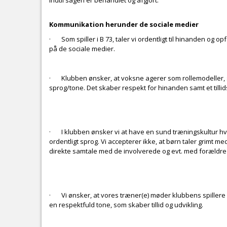
indtil sagen er behandlet og afgjort.
Kommunikation herunder de sociale medier
· Som spiller i B 73, taler vi ordentligt til hinanden og op
på de sociale medier.
· Klubben ønsker, at voksne agerer som rollemodeller, sa
sprog/tone. Det skaber respekt for hinanden samt et tillid
· I klubben ønsker vi at have en sund træningskultur hv
ordentligt sprog. Vi accepterer ikke, at børn taler grimt 
direkte samtale med de involverede og evt. med forældre 
· Vi ønsker, at vores træner(e) møder klubbens spiller
en respektfuld tone, som skaber tillid og udvikling.