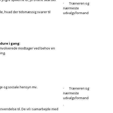
· Træneren og
nærmeste
le, hvad der tidsmæssig svarer til
udvalgsformand
dure i gang:
e involverede modtager ved behov en
ing.
e og sociale hensyn mv.
· Træneren og
nærmeste
udvalgsformand
·
vendelse til. De vil i samarbejde med