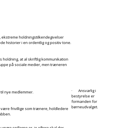
 ekstreme holdningstilkendegivelser
historier i en ordentlig og positiv tone.
ns holdning, at al skriftlig kommunikation
gruppe på sociale medier, men træneren
· Ansvarlig i
til nye medlemmer.
bestyrelse er
formanden for
børneudvalget.
 være frivillige som trænere, holdledere
lubben.
 yngre spillerne er, jo oftere skal der