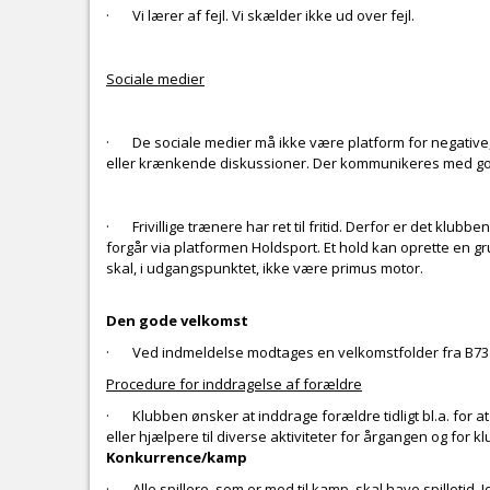
· Vi lærer af fejl. Vi skælder ikke ud over fejl.
Sociale medier
· De sociale medier må ikke være platform for negative,
eller krænkende diskussioner. Der kommunikeres med gode 
· Frivillige trænere har ret til fritid. Derfor er det klubbe
forgår via platformen Holdsport. Et hold kan oprette en 
skal, i udgangspunktet, ikke være primus motor.
Den gode velkomst
· Ved indmeldelse modtages en velkomstfolder fra B73 
Procedure for inddragelse af forældre
· Klubben ønsker at inddrage forældre tidligt bl.a. for at
eller hjælpere til diverse aktiviteter for årgangen og for k
Konkurrence/kamp
· Alle spillere, som er med til kamp, skal have spilletid. Jo