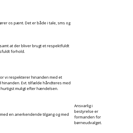
fører os pænt. Det er både i tale, sms og
mt at der bliver brugt et respektfuldt
sfuldt forhold.
or vi respekterer hinanden med et
med hinanden. Evt. tilfælde håndteres med
hurtigst muligt efter hændelsen.
Ansvarlig i
bestyrelse er
e med en anerkendende tilgang og med
formanden for
børneudvalget.