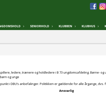
UNGDOMSHOLD
SENIORHOLD
KLUBBEN
KLUBHUS
pillere, ledere, trænere og holdledere i B 73 ungdomsafdeling. Børne- og 
 børn og unge
t i DBU’s anbefalinger. Politikken er gældende for alle årgange, dvs. fra
r
Ansvarlig