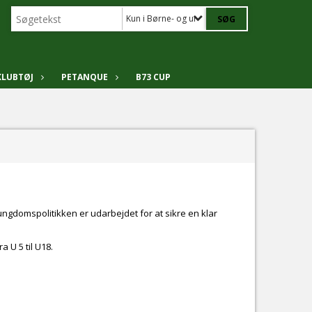
Kun i Børne- og ungdomspolitik
KLUBTØJ
PETANQUE
B73 CUP
ungdomspolitikken er udarbejdet for at sikre en klar
 U 5 til U18.