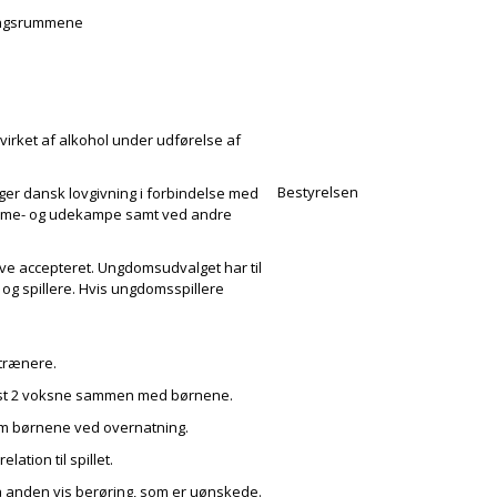
ningsrummene
irket af alkohol under udførelse af
Bestyrelsen
ger dansk lovgivning i forbindelse med
hjemme- og udekampe samt ved andre
ive accepteret. Ungdomsudvalget har til
 og spillere. Hvis ungdomsspillere
 trænere.
dst 2 voksne sammen med børnene.
m børnene ved overnatning.
ation til spillet.
å anden vis berøring, som er uønskede.