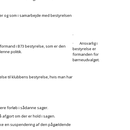
r og som i samarbejde med bestyrelsen
·
· Ansvarlig i
tformand i B73 bestyrelse, som er den
bestyrelse er
nne politik.
formanden for
børneudvalget.
delse til klubbens bestyrelse, hvis man har
ere forløb i sådanne sager.
 afgjort om der er hold i sagen.
 ske en suspendering af den pågældende