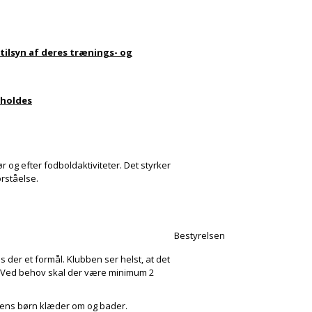
e tilsyn af deres trænings- og
erholdes
 og efter fodboldaktiviteter. Det styrker
orståelse.
Bestyrelsen
er et formål. Klubben ser helst, at det
 Ved behov skal der være minimum 2
mens børn klæder om og bader.