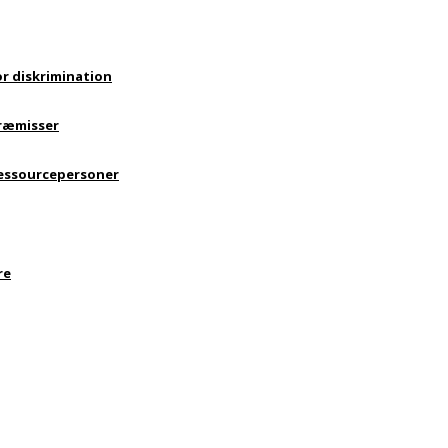
or diskrimination
 præmisser
 ressourcepersoner
re