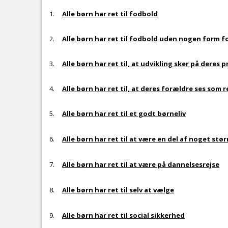
1.
Alle børn har ret til fodbold
2.
Alle børn har ret til fodbold uden nogen form f
3.
Alle børn har ret til, at udvikling sker på deres
4.
Alle børn har ret til, at deres forældre ses som
5.
Alle børn har ret til et godt børneliv
6.
Alle børn har ret til at være en del af noget stør
7.
Alle børn har ret til at være på dannelsesrejse
8.
Alle børn har ret til selv at vælge
9.
Alle børn har ret til social sikkerhed