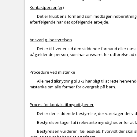
Kontaktperson(er)
· Det er klubbens formand som modtager indberetninge
efterfølgende har det opfølgende arbejde.
Ansvarlig i bestyrelsen
· Det er til hver en tid den siddende formand eller næs
pågældende person, som har ansvaret for udførelse ad de
Procedure ved mistanke
· Alle med tilknytning til B73 har pligt til at rette henven
mistanke om alle former for overgreb på børn.
Proces for kontakt til myndigheder
· Det er den siddende bestyrelse, der varetager det vid
· Bestyrelsen tager fat i relevante myndigheder for at få
· Bestyrelsen vurderer i fællesskab, hvorvidt der skal