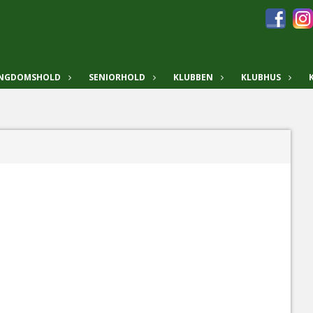
UNGDOMSHOLD
SENIORHOLD
KLUBBEN
KLUBHUS