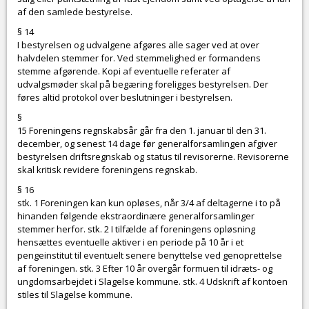
af den samlede bestyrelse.
§ 14
I bestyrelsen og udvalgene afgøres alle sager ved at over
halvdelen stemmer for. Ved stemmelighed er formandens
stemme afgørende. Kopi af eventuelle referater af
udvalgsmøder skal på begæring foreligges bestyrelsen. Der
føres altid protokol over beslutninger i bestyrelsen.
§
15 Foreningens regnskabsår går fra den 1. januar til den 31.
december, og senest 14 dage før generalforsamlingen afgiver
bestyrelsen driftsregnskab og status til revisorerne. Revisorerne
skal kritisk revidere foreningens regnskab.
§ 16
stk. 1 Foreningen kan kun opløses, når 3/4 af deltagerne i to på
hinanden følgende ekstraordinære generalforsamlinger
stemmer herfor. stk. 2 I tilfælde af foreningens opløsning
hensættes eventuelle aktiver i en periode på 10 år i et
pengeinstitut til eventuelt senere benyttelse ved genoprettelse
af foreningen. stk. 3 Efter 10 år overgår formuen til idræts- og
ungdomsarbejdet i Slagelse kommune. stk. 4 Udskrift af kontoen
stiles til Slagelse kommune.