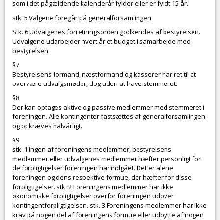
som i det pågældende kalenderår fylder eller er fyldt 15 år.
stk. 5 Valgene foregår på generalforsamlingen
Stk. 6 Udvalgenes forretningsorden godkendes af bestyrelsen.
Udvalgene udarbejder hvert år et budget i samarbejde med
bestyrelsen.
§7
Bestyrelsens formand, næstformand og kasserer har ret til at
overvære udvalgsmøder, dog uden at have stemmeret.
§8
Der kan optages aktive og passive medlemmer med stemmeret i
foreningen. Alle kontingenter fastsættes af generalforsamlingen
og opkræves halvårligt.
§9
stk. 1 Ingen af foreningens medlemmer, bestyrelsens
medlemmer eller udvalgenes medlemmer hæfter personligt for
de forpligtigelser foreningen har indgået. Det er alene
foreningen og dens respektive formue, der hæfter for disse
forpligtigelser. stk. 2 Foreningens medlemmer har ikke
økonomiske forpligtigelser overfor foreningen udover
kontingentforpligtigelsen. stk. 3 Foreningens medlemmer har ikke
krav på nogen del af foreningens formue eller udbytte af nogen