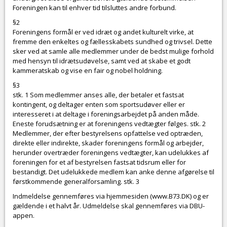
Foreningen kan til enhver tid tilsluttes andre forbund.
§2
Foreningens formål er ved idræt og andet kulturelt virke, at
fremme den enkeltes og fællesskabets sundhed og trivsel. Dette
sker ved at samle alle medlemmer under de bedst mulige forhold
med hensyn til idrætsudøvelse, samt ved at skabe et godt
kammeratskab og vise en fair og nobel holdning.
§3
stk. 1 Som medlemmer anses alle, der betaler et fastsat
kontingent, og deltager enten som sportsudøver eller er
interesseret i at deltage i foreningsarbejdet på anden måde.
Eneste forudsætning er at foreningens vedtægter følges. stk. 2
Medlemmer, der efter bestyrelsens opfattelse ved optræden,
direkte eller indirekte, skader foreningens formål og arbejder,
herunder overtræder foreningens vedtægter, kan udelukkes af
foreningen for et af bestyrelsen fastsat tidsrum eller for
bestandigt. Det udelukkede medlem kan anke denne afgørelse til
førstkommende generalforsamling. stk. 3
Indmeldelse gennemføres via hjemmesiden (www.B73.DK) og er
gældende i et halvt år. Udmeldelse skal gennemføres via DBU-
appen.