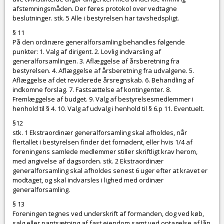
afstemningsmåden. Der føres protokol over vedtagne
beslutninger. stk. 5 Alle i bestyrelsen har tavshedspligt.
§ 11
På den ordinære generalforsamling behandles følgende
punkter: 1. Valg af dirigent. 2. Lovlig indvarsling af
generalforsamlingen. 3. Aflæggelse af årsberetning fra
bestyrelsen. 4. Aflæggelse af årsberetning fra udvalgene. 5.
Aflæggelse af det reviderede årsregnskab. 6. Behandling af
indkomne forslag. 7. Fastsættelse af kontingenter. 8.
Fremlæggelse af budget. 9. Valg af bestyrelsesmedlemmer i
henhold til § 4. 10. Valg af udvalg i henhold til § 6.p 11. Eventuelt.
§12
stk. 1 Ekstraordinær generalforsamling skal afholdes, når
flertallet i bestyrelsen finder det fornødent, eller hvis 1/4 af
foreningens samlede medlemmer stiller skriftligt krav herom,
med angivelse af dagsorden. stk. 2 Ekstraordinær
generalforsamling skal afholdes senest 6 uger efter at kravet er
modtaget, og skal indvarsles i lighed med ordinær
generalforsamling.
§ 13
Foreningen tegnes ved underskrift af formanden, dog ved køb,
salg eller pantsætning af fast ejendom samt ved optagelse af lån