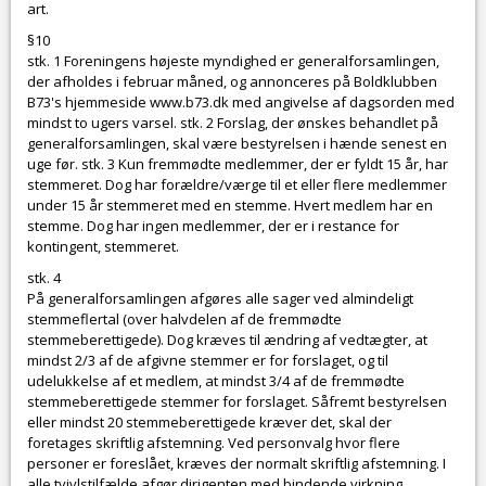
art.
§10
stk. 1 Foreningens højeste myndighed er generalforsamlingen,
der afholdes i februar måned, og annonceres på Boldklubben
B73's hjemmeside
www.b73.dk
med angivelse af dagsorden med
mindst to ugers varsel. stk. 2 Forslag, der ønskes behandlet på
generalforsamlingen, skal være bestyrelsen i hænde senest en
uge før. stk. 3 Kun fremmødte medlemmer, der er fyldt 15 år, har
stemmeret. Dog har forældre/værge til et eller flere medlemmer
under 15 år stemmeret med en stemme. Hvert medlem har en
stemme. Dog har ingen medlemmer, der er i restance for
kontingent, stemmeret.
stk. 4
På generalforsamlingen afgøres alle sager ved almindeligt
stemmeflertal (over halvdelen af de fremmødte
stemmeberettigede). Dog kræves til ændring af vedtægter, at
mindst 2/3 af de afgivne stemmer er for forslaget, og til
udelukkelse af et medlem, at mindst 3/4 af de fremmødte
stemmeberettigede stemmer for forslaget. Såfremt bestyrelsen
eller mindst 20 stemmeberettigede kræver det, skal der
foretages skriftlig afstemning. Ved personvalg hvor flere
personer er foreslået, kræves der normalt skriftlig afstemning. I
alle tvivlstilfælde afgør dirigenten med bindende virkning