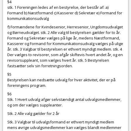
§4
stk. 1 Foreningen ledes af en bestyrelse, der består af: a)
Formand b) Næstformand c) Kasserer d) Sekretær e) Formand for
kommunikationsudvalg
f) Formændene for Kvindesenior, Herresenior, Ungdomsudvalget
og Børneudvalget. stk. 2 Alle valg til bestyrelsen gælder for to år.
Formand og Sekretær vælges på lige år, medens Næstformand,
Kasserer og Formand for Kommunikationsudvalg vælges på ulige
år. stk. 3 Valgbar til bestyrelsen er ethvert myndigt medlem. stk. 4
Der vælges to revisorer, som afgår skiftevis hvert andet år, og en
revisorsuppleant, som vælges hvert år. stk. 5 Bestyrelsen
fastsætter selv sin forretningsorden.
§5
Bestyrelsen kan nedsætte udvalg for hver aktivitet, der er på
foreningens program.
§6
Stk. 1 Hvert udvalg afgør selvstændigt antal udvalgsmedlemmer,
og om der vælges suppleanter.
Stk. 2 Alle valg gælder for 2 år
Stk. 3 Valgbar til udvalgsformand er ethvert myndigt medlem
mens øvrige udvalgsmedlemmer kan vælges blandt medlemmer