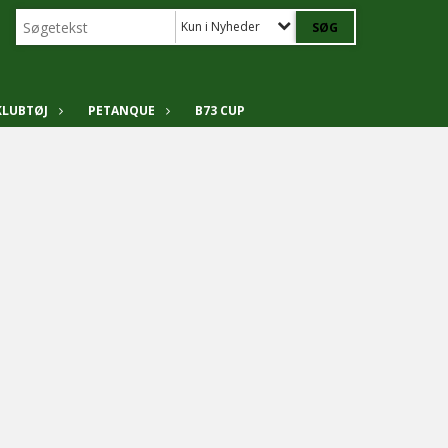
Kun i Nyheder
KLUBTØJ
PETANQUE
B73 CUP