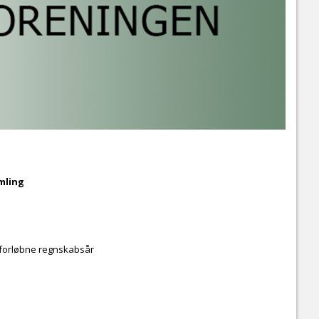
mling
t forløbne regnskabsår